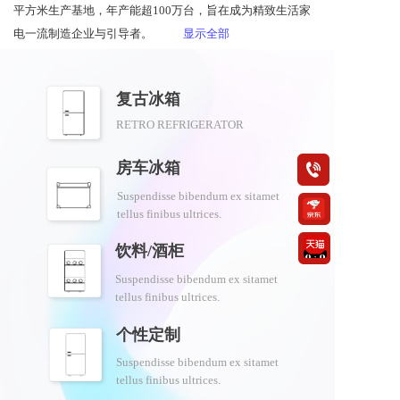
平方米生产基地，年产能超100万台，旨在成为精致生活家
电一流制造企业与引导者。
显示全部
优诺一直坚持以技术创新为驱动，同时构建差异化产品体
复古冰箱
系，是国内第一家复古彩色冰箱研发制造企业。目前，在
RETRO REFRIGERATOR
复古冰箱品类，优诺型号最齐全，颜色最丰富，居于全球
产销量第一位。
房车冰箱
按钮
优诺主要以出口欧洲、日本、韩国等发达国家市场为主，
Suspendisse bibendum ex sitamet 
按钮
tellus finibus ultrices.
产品出口到近四十个发达地区市场。出口冰箱产品先后取
得德国GS\日本PSE\北美ELT\韩国KC\CB等各项严格的安全
按钮
饮料/酒柜
认证，所用材料符合欧洲LFGB、RoHs、Reach等严苛的化
Suspendisse bibendum ex sitamet 
学测试要求。
tellus finibus ultrices.
个性定制
16年来，优诺不断开发各种新产品和构建新的产品平台，
先后形成彩色复古冰箱产品系列、红酒柜产品系列、车载
Suspendisse bibendum ex sitamet 
tellus finibus ultrices.
及房车冰箱产品系列，坚持严苛的欧盟标准和日本标准制