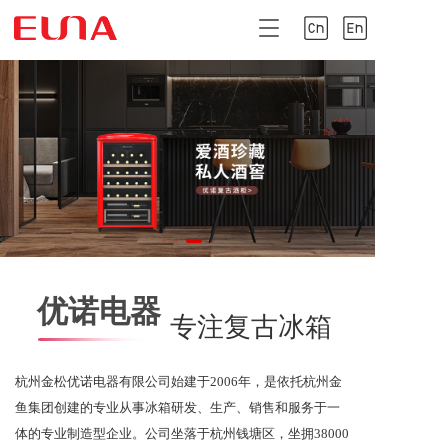
T
o
g
g
l
e
n
a
v
i
g
a
t
i
优诺电器
o
专注复古冰箱
n
杭州金松优诺电器有限公司始建于2006年，是依托杭州金
鱼集团创建的专业从事冰箱研发、生产、销售和服务于一
体的专业制造型企业。公司坐落于杭州钱塘区，坐拥38000